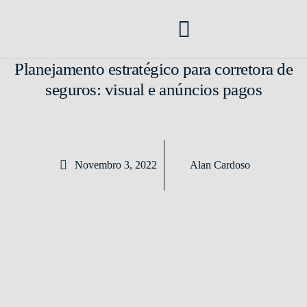
Como Vender Seguros
Corretora de Seguros
Mercado de Seguros
Transformação Digital
Planejamento estratégico para corretora de
seguros: visual e anúncios pagos
Novembro 3, 2022
Alan Cardoso