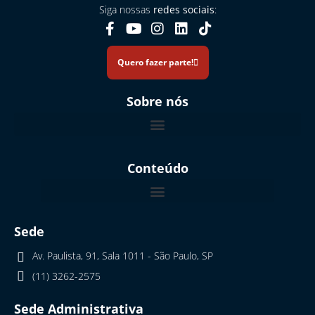
Siga nossas
redes sociais
:
Quero fazer parte!
Sobre nós
Relatório de Transparência e Equidade: Gênero e Raça 2026.1
Conteúdo
Sede
Av. Paulista, 91, Sala 1011 - São Paulo, SP
(11) 3262-2575
Sede Administrativa