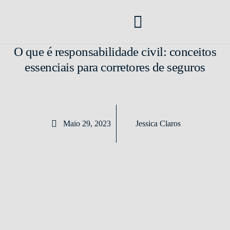
Como Vender Seguros
Corretora de Seguros
Mercado de Seguros
Transformação Digital
O que é responsabilidade civil: conceitos
essenciais para corretores de seguros
Maio 29, 2023
Jessica Claros