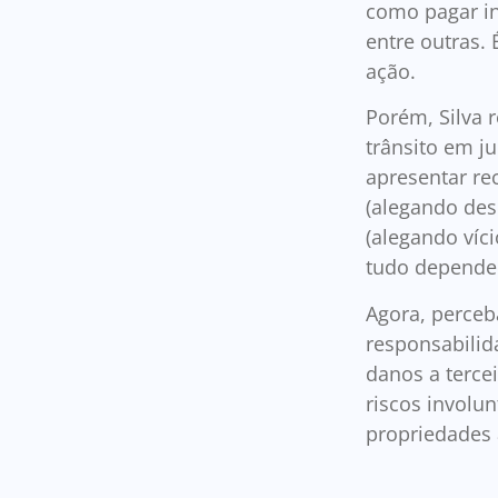
como pagar in
entre outras.
ação.
Porém, Silva 
trânsito em j
apresentar re
(alegando des
(alegando víci
tudo depende 
Agora, perceb
responsabilid
danos a terce
riscos involu
propriedades 