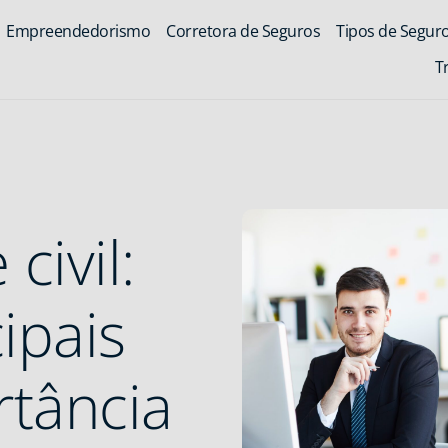
Empreendedorismo
Corretora de Seguros
Tipos de Segur
T
civil:
ipais
rtância