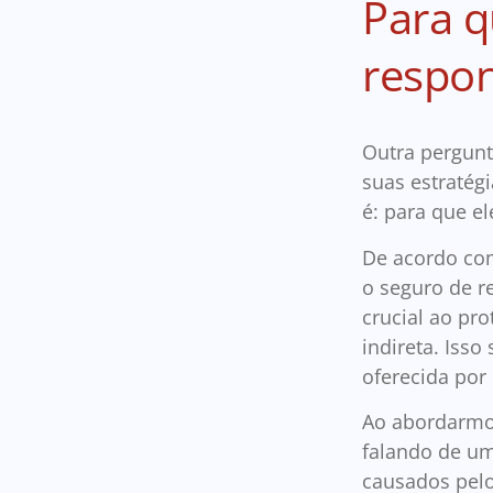
Para q
respon
Outra pergunt
suas estratég
é: para que e
De acordo com
o seguro de r
crucial ao pr
indireta. Iss
oferecida por 
Ao abordarmos
falando de um
causados pelo