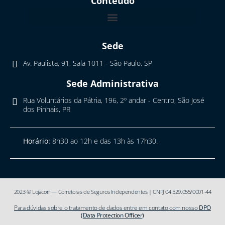
Conteúdo
Sede
Av. Paulista, 91, Sala 1011 - São Paulo, SP
Sede Administrativa
Rua Voluntários da Pátria, 196, 2º andar - Centro, São José
dos Pinhais, PR
Horário:
8h30 ao 12h e das 13h às 17h30.
2023 © Lojacorr — Corretoras de Seguros Independentes | CNPJ 04.529.055/0001-44
Para dúvidas sobre o tratamento de dados entre em contato com nosso
DPO
(Data Protection Officer)