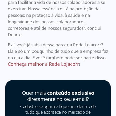
para facilitar a vida de nossos colaboradores a se
exercitar. Nossa essência está na proteção das
pessoas: na proteção à vida, à saúde e na
longevidade dos nossos colaboradores,
corretores e até de nossos segurados”, conclui
Duarte.
E aí, você já sabia dessa parceria Rede Lojacorr?
Ela é só um pouquinho de tudo que a empresa faz
no dia a dia. E você também pode ser parte disso.
Conheça melhor a Rede Lojacorr
!
Quer mais
conteúdo exclusivo
diretamente no seu e-mail?
Cadastre-se agora e fique por dentro de
tudo que acontece no mercado de