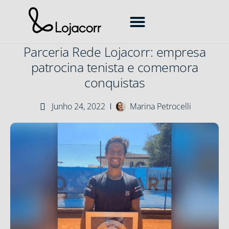
Como Vender Seguros
Corretora de Seguros
Mercado de Seguros
Transformação Digital
Parceria Rede Lojacorr: empresa
patrocina tenista e comemora
conquistas
Junho 24, 2022
Marina Petrocelli