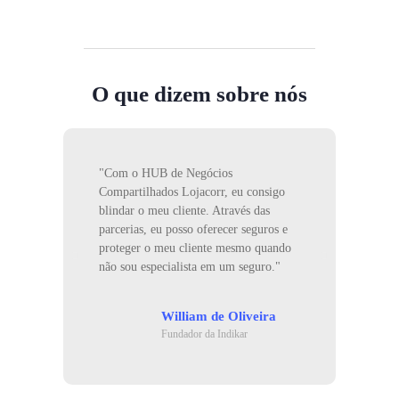
O que dizem sobre nós
"Com o HUB de Negócios
"A no
Compartilhados Lojacorr, eu consigo
sabem
blindar o meu cliente. Através das
corre
parcerias, eu posso oferecer seguros e
tecno
proteger o meu cliente mesmo quando
facil
não sou especialista em um seguro."
estre
William de Oliveira
Fundador da Indikar