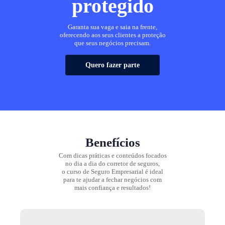
protegido
Garanta sua vaga e saia na frente,
oferecendo aos seus clientes a proteção
que seus negócios precisam.
Quero fazer parte
Benefícios
Com dicas práticas e conteúdos focados
no dia a dia do corretor de seguros,
o curso de Seguro Empresarial é ideal
para te ajudar a fechar negócios com
mais confiança e resultados!