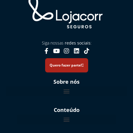
Siga nossas
redes sociais
:
Quero fazer parte!
Sobre nós
Relatório de Transparência e Equidade: Gênero e Raça 2026.1
Conteúdo