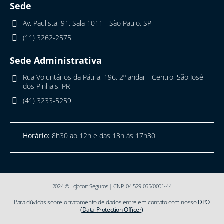
Sede
Av. Paulista, 91, Sala 1011 - São Paulo, SP
(11) 3262-2575
Sede Administrativa
Rua Voluntários da Pátria, 196, 2º andar - Centro, São José
dos Pinhais, PR
(41) 3233-5259
Horário:
8h30 ao 12h e das 13h às 17h30.
2024 © Lojacorr Seguros | CNPJ 04.529.055/0001-44
Para dúvidas sobre o tratamento de dados entre em contato com nosso
DPO
(Data Protection Officer)