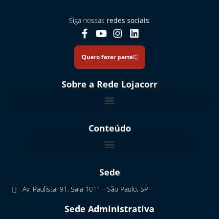
Siga nossas
redes sociais
:
Quero fazer parte!
Sobre a Rede Lojacorr
Relatório de Transparência e Equidade: Gênero e Raça 2026.1
Conteúdo
Sede
Av. Paulista, 91, Sala 1011 - São Paulo, SP
Sede Administrativa