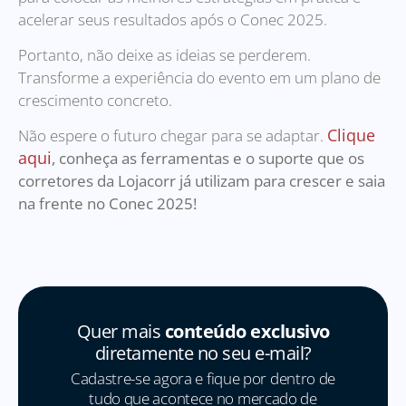
acelerar seus resultados após o Conec 2025.
Portanto, não deixe as ideias se perderem.
Transforme a experiência do evento em um plano de
crescimento concreto.
Clique
Não espere o futuro chegar para se adaptar.
aqui
, conheça as ferramentas e o suporte que os
corretores da Lojacorr já utilizam para crescer e saia
na frente no Conec 2025!
Quer mais
conteúdo exclusivo
diretamente no seu e-mail?
Cadastre-se agora e fique por dentro de
tudo que acontece no mercado de