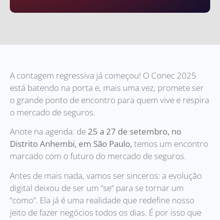
A contagem regressiva já começou! O Conec 2025
está batendo na porta e, mais uma vez, promete ser
o grande ponto de encontro para quem vive e respira
o mercado de seguros.
Anote na agenda: de
25 a 27 de setembro, no
Distrito Anhembi, em São Paulo,
temos um encontro
marcado com o futuro do mercado de seguros.
Antes de mais nada, vamos ser sinceros: a evolução
digital deixou de ser um “se” para se tornar um
“como”. Ela já é uma realidade que redefine nosso
jeito de fazer negócios todos os dias. É por isso que