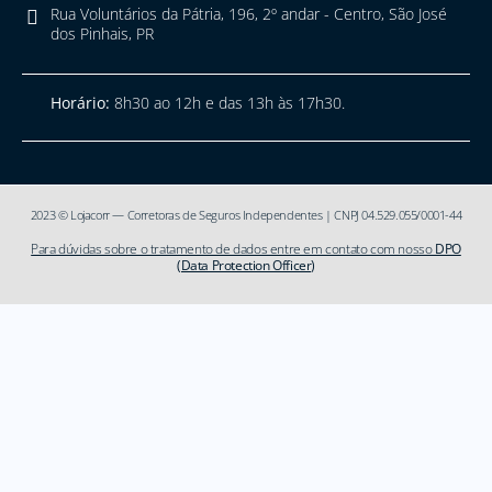
Rua Voluntários da Pátria, 196, 2º andar - Centro, São José
dos Pinhais, PR
Horário:
8h30 ao 12h e das 13h às 17h30.
2023 © Lojacorr — Corretoras de Seguros Independentes | CNPJ 04.529.055/0001-44
Para dúvidas sobre o tratamento de dados entre em contato com nosso
DPO
(Data Protection Officer)