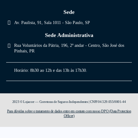
Sede
Av. Paulista, 91, Sala 1011 - São Paulo, SP
Sede Administrativa
Rua Voluntários da Pátria, 196, 2º andar - Centro, São José dos
Pinhais, PR
Horário:
8h30 ao 12h e das 13h às 17h30.
2023 © Lojacorr — Corretoras de Seguros Independentes | CNPJ 04.529.055/0001-44
Para dúvidas sobre o tratamento de dados entre em contato com nosso
DPO (Data Protection
Officer)