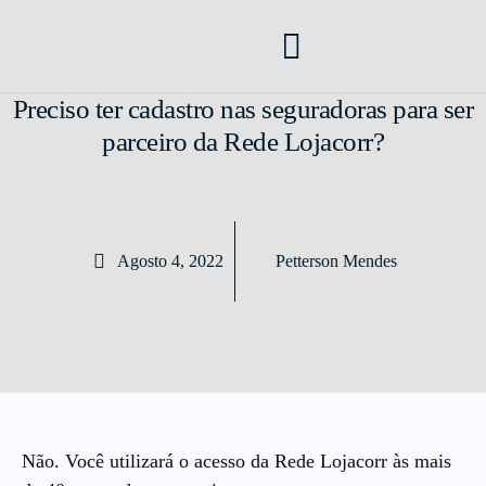
Como Vender Seguros
Corretora de Seguros
Mercado de Seguros
Transformação Digital
Preciso ter cadastro nas seguradoras para ser
parceiro da Rede Lojacorr?
Agosto 4, 2022
Petterson Mendes
Não. Você utilizará o acesso da Rede Lojacorr às mais