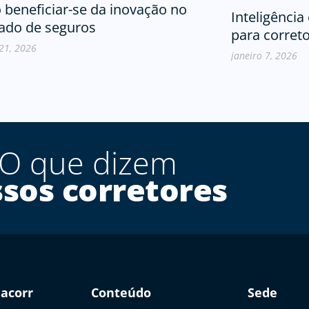
beneficiar-se da inovação no
Inteligênci
ado de seguros
para corret
 21, 2026
janeiro 7, 2026
O que dizem
sos corretores
jacorr
Conteúdo
Sede