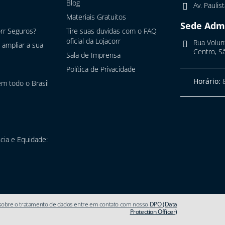
Blog
Av. Paulis
Materiais Gratuitos
Sede Admi
rr Seguros?
Tire suas duvidas com o FAQ
oficial da Lojacorr
Rua Volunt
 ampliar a sua
Centro, Sã
Sala de Imprensa
Política de Privacidade
Horário:
8
m todo o Brasil
cia e Equidade:
 sobre o tratamento de dados entre em contato com nosso
DPO (Data
Protection Officer)