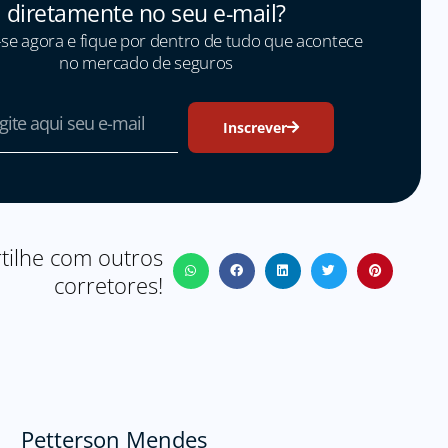
diretamente no seu e-mail?
se agora e fique por dentro de tudo que acontece
no mercado de seguros
Inscrever
ilhe com outros
corretores!
Petterson Mendes