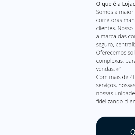
O que é a Lojac
Somos a maior r
corretoras man
clientes. Nosso
a marca das co
seguro, central
Oferecemos solu
complexas, par
vendas. ✅
Com mais de 40
serviços, nossa
nossas unidades
fidelizando clie
Q