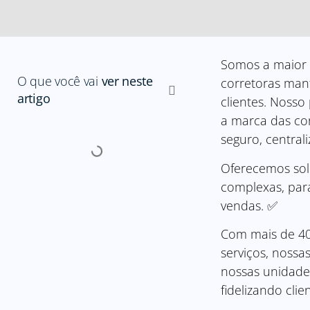
Somos a maior r
O que você vai
ver neste
corretoras man
artigo
clientes. Nosso
a marca das co
seguro, central
Oferecemos solu
complexas, par
vendas. ✅
Com mais de 40
serviços, nossa
nossas unidades
fidelizando clie