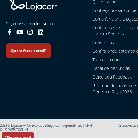
Quem somos
Conheça nossa equipe
Como funciona a Lojaco
Siga nossas
redes sociais
:
Confira os seguros para
carteira Seguros
Consórcios
Confira onde estamos e
Quero fazer parte!
Trabalhe conosco
Canal de denúncias
Deixe seu Feedback
Relatório de Transparên
Gênero e Raça 2026.1
Para dúvidas
2023 © Lojacorr — Corretoras de Seguros Independentes | CNPJ
04.529.055/0001-44
Enviar e-mail