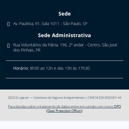
Sede
Av. Paulista, 91, Sala 1011 - São Paulo, SP
Sede Administrativa
Rua Voluntários da Pátria, 196, 2º andar - Centro, São José
dos Pinhais, PR
Horário:
8h30 ao 12h e das 13h às 17h30.
2023 © Lojacorr — Corretoras de Seguros Independentes | CNPJ 04.529.055/0001-44
Para dúvidas sobre o tratamento de dados entre em contato com nosso
DPO
(Data Protection Officer)