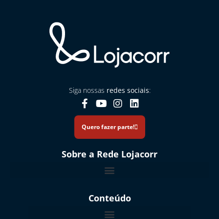
Siga nossas
redes sociais
:
Quero fazer parte!
Sobre a Rede Lojacorr
Relatório de Transparência e Equidade: Gênero e Raça 2026.1
Conteúdo