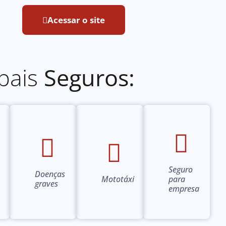
Acessar o site
ipais
Seguros:
Seguro
Doenças
Mototáxi
para
graves
empresa