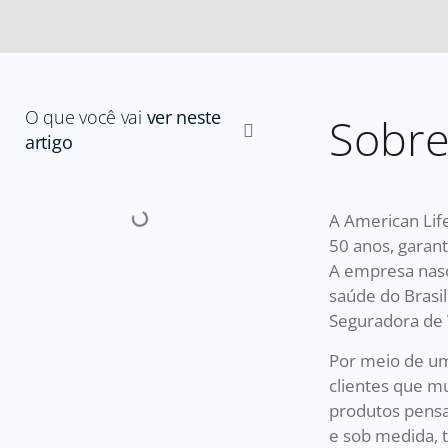
O que você vai
ver neste
Sobr
artigo
A American Lif
50 anos, garan
A empresa nasc
saúde do Brasi
Seguradora de 
Por meio de uma
clientes que m
produtos pensa
e sob medida, 