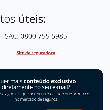
atos
úteis:
SAC:
0800 755 5985
Site da seguradora
uer mais
conteúdo exclusivo
diretamente no seu e-mail?
se agora e fique por dentro de tudo que acontece
no mercado de seguros