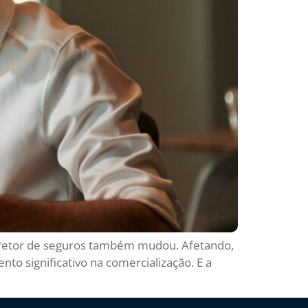
orretor de seguros também mudou. Afetando,
to significativo na comercialização. E a