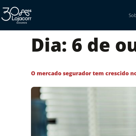
So
Dia:
6 de o
O mercado segurador tem crescido no