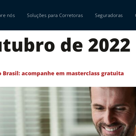
bre nós
Soluções para Corretoras
Seguradoras
utubro de 2022
 Brasil: acompanhe em masterclass gratuita