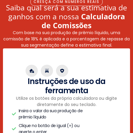
CRESÇA COM NÚMEROS REAIS
Saiba qual será a sua estimativa de
ganhos com a nossa
Calculadora
de Comissões
Com base na sua produção de prêmio líquido, uma
comissão de 18% é aplicada e a porcentagem de repasse da
sua segmentação define a estimativa final.
Instruções de uso da
ferramenta
Utilize os botões da própria calculadora ou digite
diretamente do seu teclado.
Insira o valor da sua produção de
prêmio líquido
Clique no botão de igual (=) ou
aperte o enter