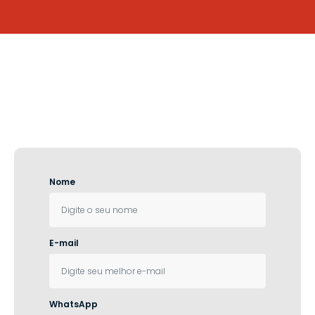
Você está a um passo de
transformar
o seu negócio!
Preencha o formulário abaixo e converse com um de
nossos especialistas hoje mesmo:
Nome
E-mail
WhatsApp