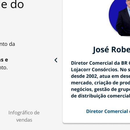
e do
nto da
as e
to.
Infográfico de
vendas