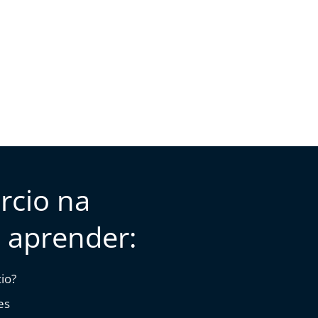
rcio na
i aprender:
io?
es