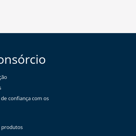
onsórcio
ção
s
 de confiança com os
 produtos