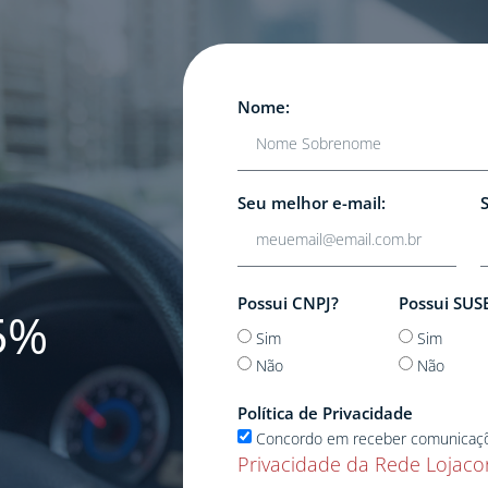
Nome:
Seu melhor e-mail:
Possui CNPJ?
Possui SUS
5%
Sim
Sim
Não
Não
Política de Privacidade
Concordo em receber comunicaç
Privacidade da Rede Lojaco