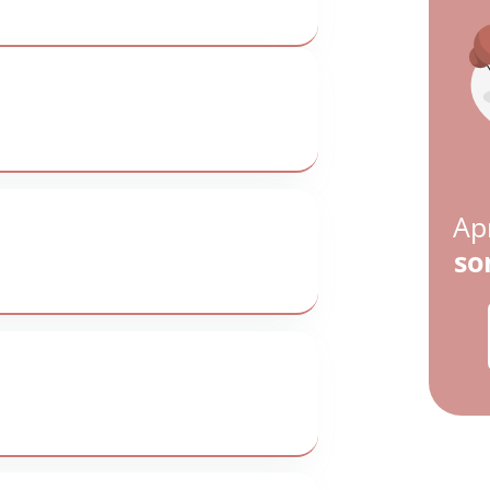
Ap
so