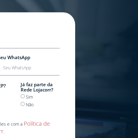
Seu WhatsApp
Já faz parte da
EP?
Rede Lojacorr?
Sim
Não
Política de
ões e com a
rr
.