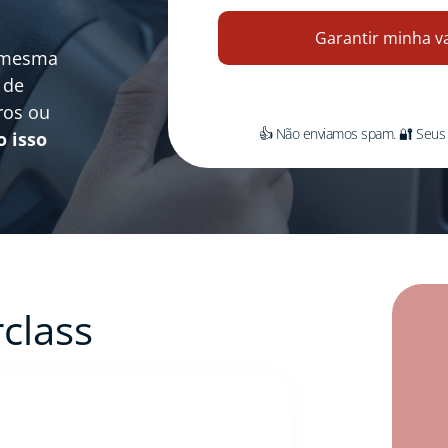
Garantir minha v
a mesma
 de
ros ou
👍 Não enviamos spam. 🔐 Seus
o isso
class