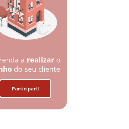
renda a
realizar
o
nho
do seu cliente
Participar